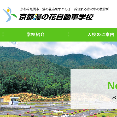
京都府亀岡市・湯の花温泉すぐそば！ 緑溢れる森の中の教習所
学校紹介
N
ペ