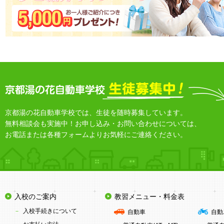
教習は14：00までで終了となります。
◎オンライン学科教習は受講確認等の作業が行えないため、
8月15日（土）0時～8月18日（火）9時の間は受講できません。
皆様にはご迷惑をおかけいたしますが、何卒ご了承の程宜しくお願い
します。
2026年7月1日
お知らせ
京都湯の花自動車学校では、生徒を随時募集しています。
京都サンガF.C.サポートカンパニー
無料相談会も実施中！お申し込み・お問い合わせについては、
お電話または各種フォームよりお気軽にご連絡ください。
入校のご案内
教習メニュー・料金表
入校手続きについて
自動車
自動