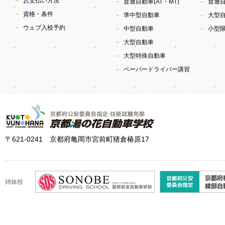
お支払い方法
普通自動車(AT・MT)
普通
資格・条件
準中型自動車
大型
ウェブ入校予約
中型自動車
小型限
大型自動車
この度、京都湯の花自動車学校は京都サンガF.C.の
大型特殊自動車
サポートカンパニーとしてご協力させて頂くことになりました。
ペーパードライバー講習
同じ亀岡市にある唯一の自動車学校として、
日本最高峰のJ1リーグとアジアの頂点を目指す京都サンガF.C.を
日々応援していきます。
〒621-0241 京都府亀岡市宮前町猪倉椿原17
2026年4月17日
お知らせ
ゴールデンウィーク休業のお知らせ
姉妹校
誠に勝手ながら当校では、5月3日（日）～5月6日（水）までを、
ゴールデンウィークの休業とさせていただきます。
◎オンライン学科教習は受講確認等の作業が行えないため、