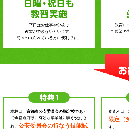
平日はお仕事や学校で
教育ロ
教習ができないという方、
ご希望の
時間の限られている方に便利です。
本校は、
京都府公安委員会の指定校
であっ
審査科は、
て全都道府県に有効な卒業証明書が交付さ
限定（
公安委員会の行なう技能試
れ、
す。