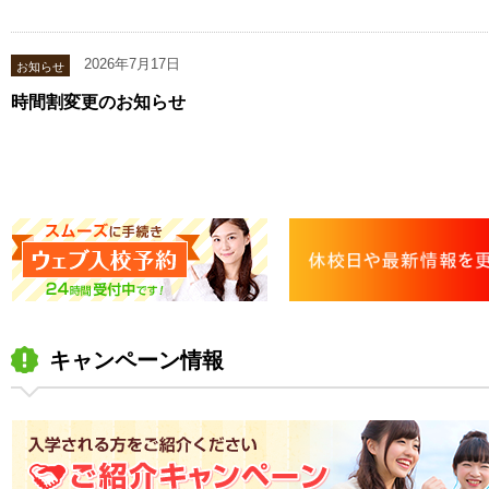
2026年7月17日
お知らせ
時間割変更のお知らせ
8月1日(土)より夏休みの時間割となります。
詳しくは下記ページをご覧ください。
時間割・休校日
お知らせ
夏季休業のお知らせ
誠に勝手ながら当校では、8月14日（金）～8月17日（月）までを、
キャンペーン情報
夏季休業とさせていただきます。
又、下記の日付について教習時間の変更がございます。
○8月13日（木）