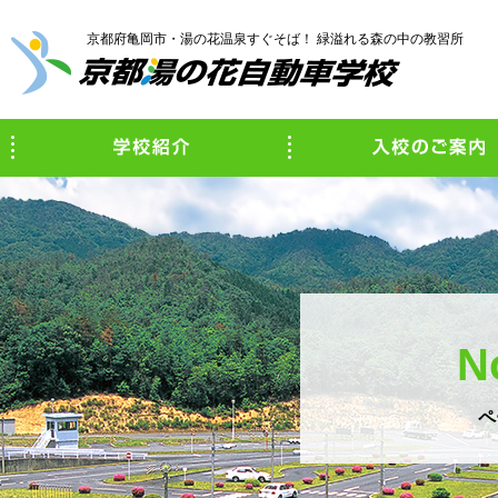
京都府亀岡市・湯の花温泉すぐそば！ 緑溢れる森の中の教習所
学校紹介
N
ペ