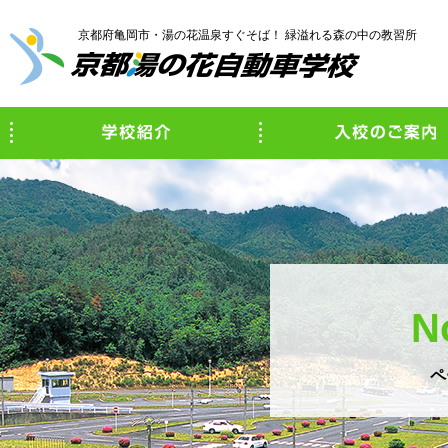
京都府亀岡市・湯の花温泉すぐそば！ 緑溢れる森の中の教習所
学校紹介
N
ペ