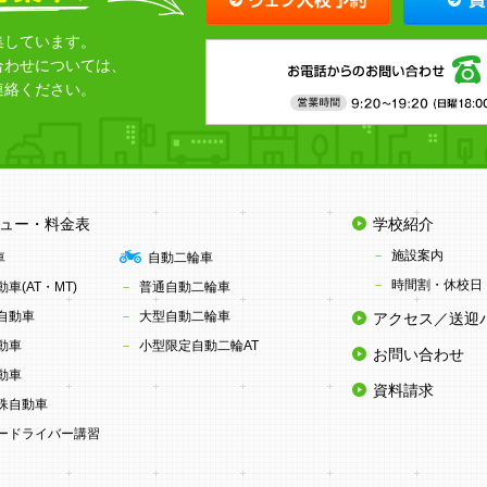
集しています。
合わせについては、
連絡ください。
ュー・料金表
学校紹介
施設案内
車
自動二輪車
時間割・休校日
車(AT・MT)
普通自動二輪車
自動車
大型自動二輪車
アクセス／送迎
動車
小型限定自動二輪AT
お問い合わせ
動車
資料請求
殊自動車
ードライバー講習