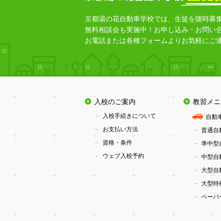
京都湯の花自動車学校では、生徒を随時募
無料相談会も実施中！お申し込み・お問い
お電話または各種フォームよりお気軽にご
入校のご案内
教習メニ
入校手続きについて
自動
お支払い方法
普通自動
資格・条件
準中型
ウェブ入校予約
中型自
大型自
大型特
ペーパ