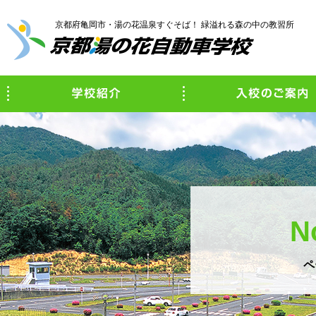
京都府亀岡市・湯の花温泉すぐそば！ 緑溢れる森の中の教習所
学校紹介
N
ペ